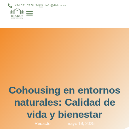
+34.621.07.54.34
info@diakos.es
Modelo DIAKOS
Gestión patrimonial
Diakos bienestar
Proyectos cohousing
Cohousing en entornos
naturales: Calidad de
vida y bienestar
Redactor
mayo 19, 2025