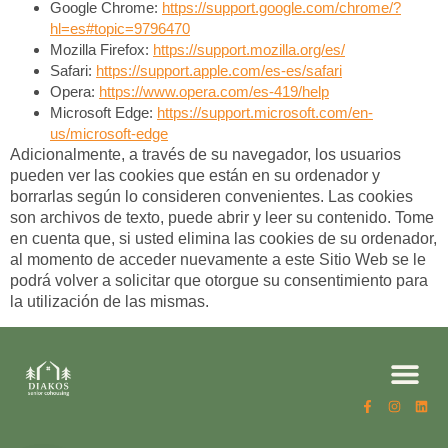
Google Chrome:
https://support.google.com/chrome/?
hl=es#topic=9796470
Mozilla Firefox:
https://support.mozilla.org/es/
Safari:
https://support.apple.com/es-es/safari
Opera:
https://www.opera.com/es-419/help
Microsoft Edge:
https://support.microsoft.com/en-
us/microsoft-edge
Adicionalmente, a través de su navegador, los usuarios
pueden ver las cookies que están en su ordenador y
borrarlas según lo consideren convenientes. Las cookies
son archivos de texto, puede abrir y leer su contenido. Tome
en cuenta que, si usted elimina las cookies de su ordenador,
al momento de acceder nuevamente a este Sitio Web se le
podrá volver a solicitar que otorgue su consentimiento para
la utilización de las mismas.