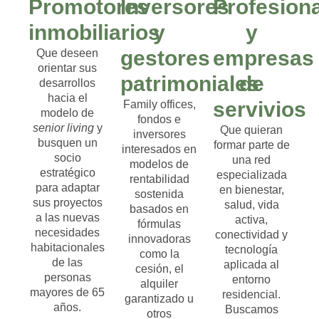
Promotores
Inversores
Profesion
inmobiliarios
y
y
gestores
empresas
Que deseen
orientar sus
patrimoniales
de
desarrollos
hacia el
servivios
Family offices,
modelo de
fondos e
senior living
y
Que quieran
inversores
busquen un
formar parte de
interesados en
socio
una
red
modelos de
estratégico
especializada
rentabilidad
para adaptar
en bienestar,
sostenida
sus proyectos
salud, vida
basados en
a las nuevas
activa,
fórmulas
necesidades
conectividad y
innovadoras
habitacionales
tecnología
como la
de las
aplicada
al
cesión, el
personas
entorno
alquiler
mayores de 65
residencial.
garantizado u
años.
Buscamos
otros