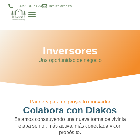
+34.621.07.54.34
info@diakos.es
Modelo DIAKOS
Gestión patrimonial
Diakos bienestar
Proyectos cohousing
Inversores
Una oportunidad de negocio
Partners para un proyecto innovador
Colabora con Diakos
Estamos construyendo una nueva forma de vivir la
etapa senior: más activa, más conectada y con
propósito.