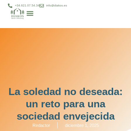
+34.621.07.54.34
info@diakos.es
Modelo DIAKOS
Gestión patrimonial
Diakos bienestar
Proyectos cohousing
La soledad no deseada:
un reto para una
sociedad envejecida
Redactor
diciembre 1, 2025