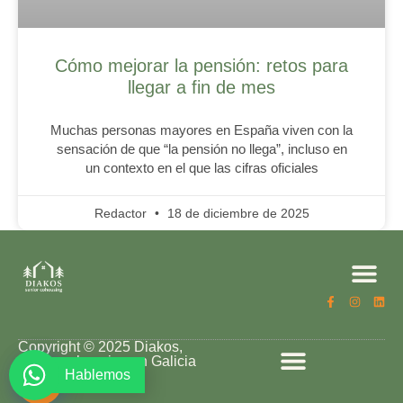
Cómo mejorar la pensión: retos para
llegar a fin de mes
Muchas personas mayores en España viven con la
sensación de que “la pensión no llega”, incluso en
un contexto en el que las cifras oficiales
Redactor
18 de diciembre de 2025
Modelo DIAK
Gestión patri
Diakos bienes
Proyectos Coho
Copyright © 2025 Diakos,
senior cohousing en Galicia
Hablemos