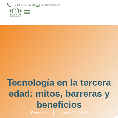
+34.621.07.54.34
info@diakos.es
Modelo DIAKOS
Gestión patrimonial
Diakos bienestar
Proyectos cohousing
Tecnología en la tercera
edad: mitos, barreras y
beneficios
Redactor
marzo 22, 2024