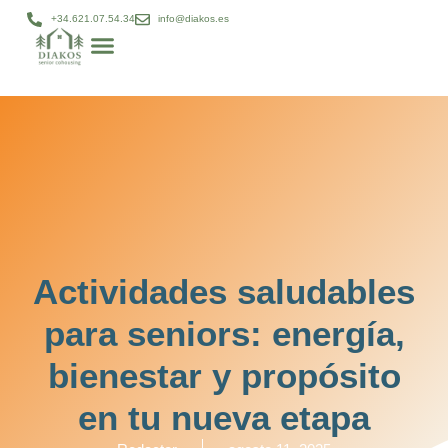
+34.621.07.54.34
info@diakos.es
Modelo DIAKOS
Gestión patrimonial
Diakos bienestar
Proyectos cohousing
Actividades saludables
para seniors: energía,
bienestar y propósito
en tu nueva etapa