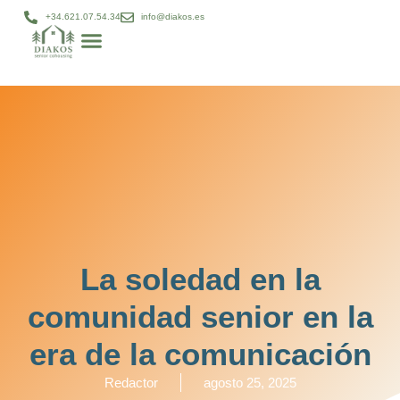
+34.621.07.54.34
info@diakos.es
Modelo DIAKOS
Gestión patrimonial
Diakos bienestar
Proyectos cohousing
La soledad en la
comunidad senior en la
era de la comunicación
Redactor
agosto 25, 2025